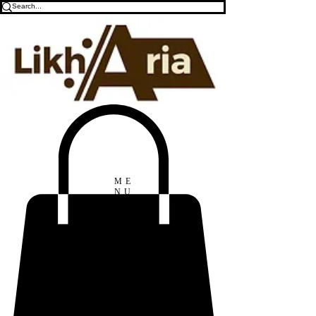
ME
NU