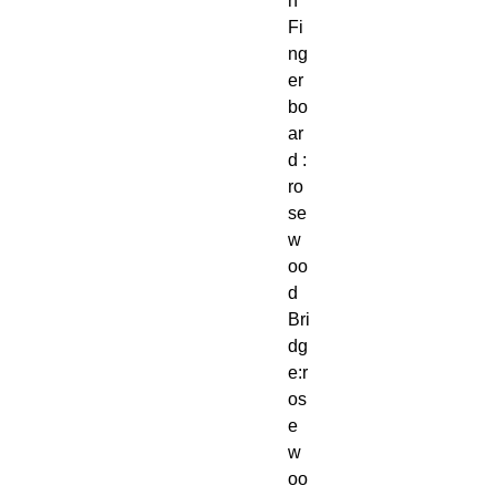
h
Fi
ng
er
bo
ar
d :
ro
se
w
oo
d
Bri
dg
e:r
os
e
w
oo