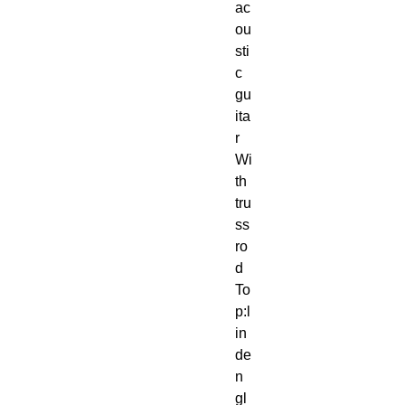
ac
ou
sti
c
gu
ita
r
Wi
th
tru
ss
ro
d
To
p:l
in
de
n
gl