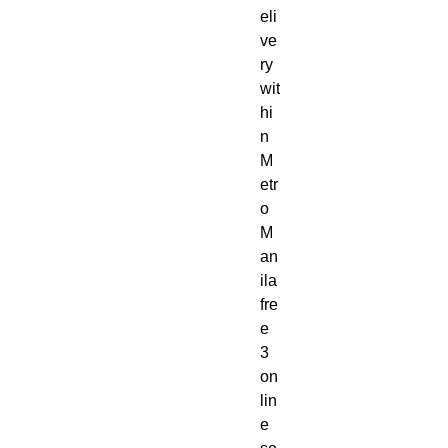
eli
ve
ry
wit
hi
n
M
etr
o
M
an
ila
fre
e
3
on
lin
e