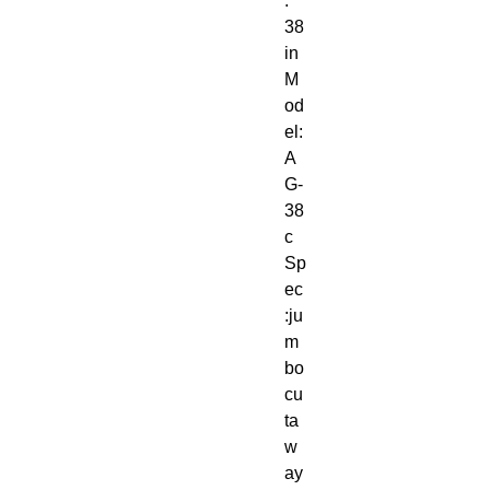
:
38
in
M
od
el:
A
G-
38
c
Sp
ec
:ju
m
bo
cu
ta
w
ay