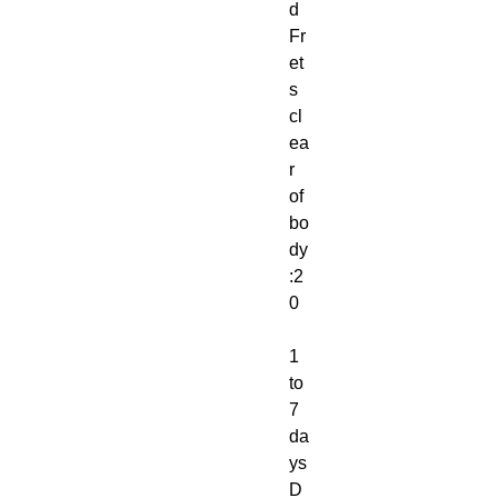
d
Fr
et
s
cl
ea
r
of
bo
dy
:2
0
1
to
7
da
ys
D