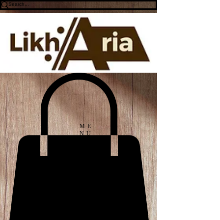
ME
NU