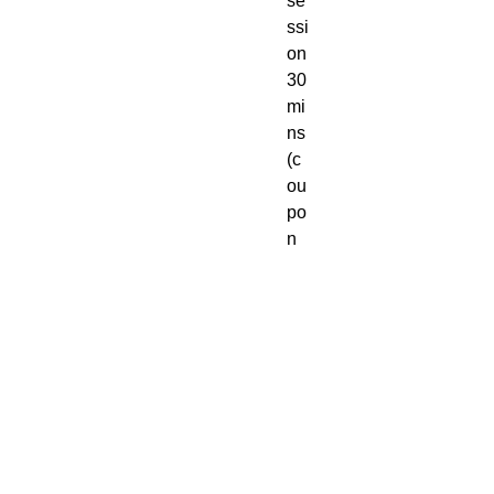
se
ssi
on
30
mi
ns
(c
ou
po
n
for
fre
e
se
ssi
on
to
be
gi